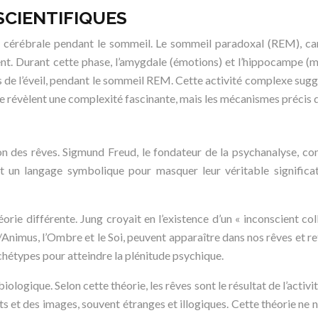
 SCIENTIFIQUES
ité cérébrale pendant le sommeil. Le sommeil paradoxal (REM), c
nent. Durant cette phase, l’amygdale (émotions) et l’hippocampe (
es de l’éveil, pendant le sommeil REM. Cette activité complexe sugg
ale révèlent une complexité fascinante, mais les mécanismes précis d
ion des rêves. Sigmund Freud, le fondateur de la psychanalyse, con
ant un langage symbolique pour masquer leur véritable significa
orie différente. Jung croyait en l’existence d’un « inconscient co
Animus, l’Ombre et le Soi, peuvent apparaître dans nos rêves et re
rchétypes pour atteindre la plénitude psychique.
iologique. Selon cette théorie, les rêves sont le résultat de l’act
ts et des images, souvent étranges et illogiques. Cette théorie ne 