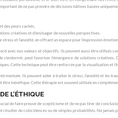
 important de ne pas prendre de décisions hâtives basées uniquemen
et des peurs cachés.
utions créatives et d’envisager de nouvelles perspectives.
le stress et l’anxiété, en offrant un espace pour l’expression émotion
ord avec nos valeurs et objectifs. Ils peuvent aussi être utilisés
de s’endormir, peut favoriser l’émergence de solutions créatives
ques. Cette technique peut être renforcée par la visualisation et l’é
nté mentale. Ils peuvent aider à traiter le stress, l’anxiété et les 
peut être bénéfique. Cette thérapie est souvent utilisée en complé
DE L’ÉTHIQUE
rucial de faire preuve de scepticisme et de ne pas tirer de conclusio
ent résulter de coïncidences ou de simples probabilités. Ne jamais