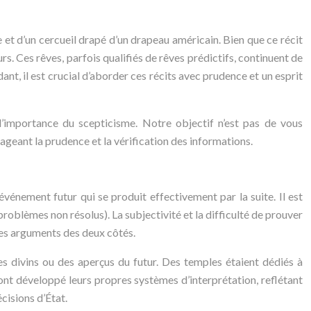
e et d’un cercueil drapé d’un drapeau américain. Bien que ce récit
rs. Ces rêves, parfois qualifiés de rêves prédictifs, continuent de
ant, il est crucial d’aborder ces récits avec prudence et un esprit
t l’importance du scepticisme. Notre objectif n’est pas de vous
ageant la prudence et la vérification des informations.
événement futur qui se produit effectivement par la suite. Il est
problèmes non résolus). La subjectivité et la difficulté de prouver
des arguments des deux côtés.
es divins ou des aperçus du futur. Des temples étaient dédiés à
s ont développé leurs propres systèmes d’interprétation, reflétant
cisions d’État.