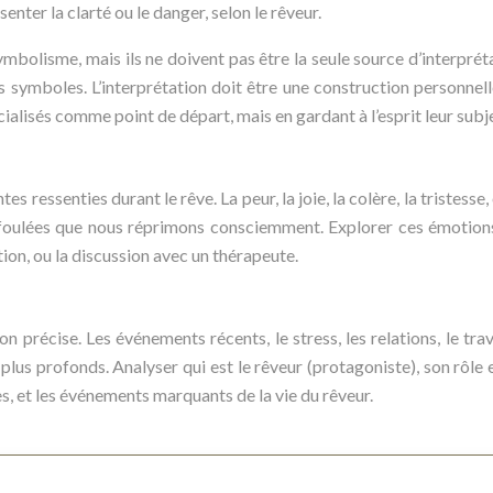
senter la clarté ou le danger, selon le rêveur.
ymbolisme, mais ils ne doivent pas être la seule source d’interpré
s symboles. L’interprétation doit être une construction personnelle
cialisés comme point de départ, mais en gardant à l’esprit leur subje
 ressenties durant le rêve. La peur, la joie, la colère, la tristesse,
oulées que nous réprimons consciemment. Explorer ces émotions 
tion, ou la discussion avec un thérapeute.
n précise. Les événements récents, le stress, les relations, le tra
 plus profonds. Analyser qui est le rêveur (protagoniste), son rôle
les, et les événements marquants de la vie du rêveur.