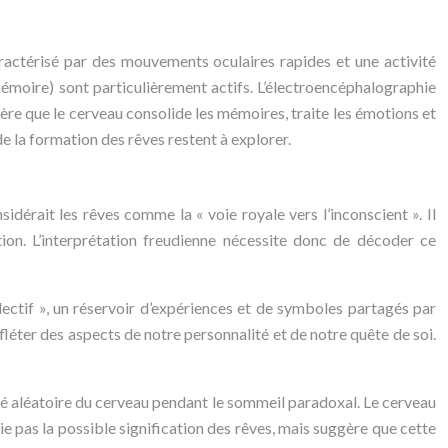
aractérisé par des mouvements oculaires rapides et une activité
mémoire) sont particulièrement actifs. L’électroencéphalographie
ère que le cerveau consolide les mémoires, traite les émotions et
e la formation des rêves restent à explorer.
sidérait les rêves comme la « voie royale vers l’inconscient ». Il
tion. L’interprétation freudienne nécessite donc de décoder ce
llectif », un réservoir d’expériences et de symboles partagés par
fléter des aspects de notre personnalité et de notre quête de soi.
ivité aléatoire du cerveau pendant le sommeil paradoxal. Le cerveau
nie pas la possible signification des rêves, mais suggère que cette