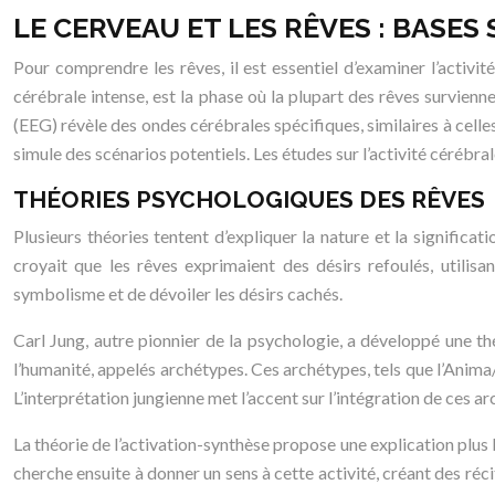
LE CERVEAU ET LES RÊVES : BASES
Pour comprendre les rêves, il est essentiel d’examiner l’activ
cérébrale intense, est la phase où la plupart des rêves survien
(EEG) révèle des ondes cérébrales spécifiques, similaires à cell
simule des scénarios potentiels. Les études sur l’activité cérébr
THÉORIES PSYCHOLOGIQUES DES RÊVES
Plusieurs théories tentent d’expliquer la nature et la significat
croyait que les rêves exprimaient des désirs refoulés, utilis
symbolisme et de dévoiler les désirs cachés.
Carl Jung, autre pionnier de la psychologie, a développé une thé
l’humanité, appelés archétypes. Ces archétypes, tels que l’Anima/
L’interprétation jungienne met l’accent sur l’intégration de ces a
La théorie de l’activation-synthèse propose une explication plus b
cherche ensuite à donner un sens à cette activité, créant des réci