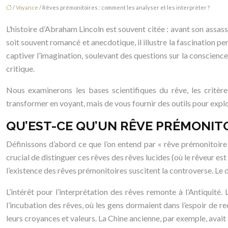
/
Voyance
/ Rêves prémonitoires : comment les analyser et les interpréter ?
L’histoire d’Abraham Lincoln est souvent citée : avant son assass
soit souvent romancé et anecdotique, il illustre la fascination pe
captiver l’imagination, soulevant des questions sur la conscience,
critique.
Nous examinerons les bases scientifiques du rêve, les critères
transformer en voyant, mais de vous fournir des outils pour explo
QU’EST-CE QU’UN RÊVE PRÉMONITOI
Définissons d’abord ce que l’on entend par « rêve prémonitoire »
crucial de distinguer ces rêves des rêves lucides (où le rêveur es
l’existence des rêves prémonitoires suscitent la controverse. L
L’intérêt pour l’interprétation des rêves remonte à l’Antiquit
l’incubation des rêves, où les gens dormaient dans l’espoir de re
leurs croyances et valeurs. La Chine ancienne, par exemple, avait 