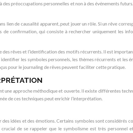
ié à des préoccupations personnelles et non à des événements futurs.
ns lien de causalité apparent, peut jouer un rôle. Si un rêve corre
is de confirmation, qui consiste à rechercher uniquement les inf
 des rêves et l’identification des motifs récurrents. Il est importa
 identifier les symboles personnels, les thèmes récurrents et le
us pour le journaling de rêves peuvent faciliter cette pratique.
RPRÉTATION
tant une approche méthodique et ouverte. Il existe différentes techn
née de ces techniques peut enrichir l’interprétation.
r des idées et des émotions. Certains symboles sont considérés co
t crucial de se rappeler que le symbolisme est très personnel 