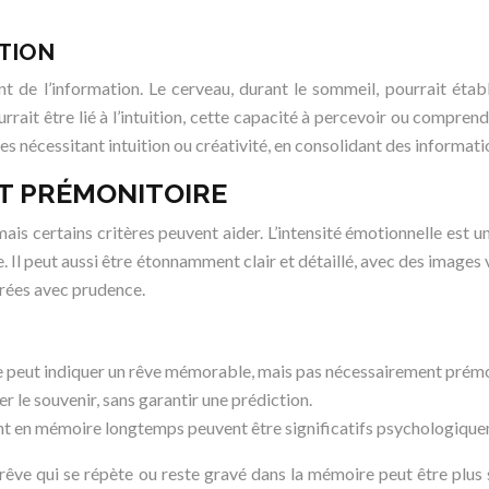
ATION
t de l’information. Le cerveau, durant le sommeil, pourrait étab
rait être lié à l’intuition, cette capacité à percevoir ou compren
s nécessitant intuition ou créativité, en consolidant des informati
NT PRÉMONITOIRE
ais certains critères peuvent aider. L’intensité émotionnelle est
e. Il peut aussi être étonnamment clair et détaillé, avec des images
érées avec prudence.
ce peut indiquer un rêve mémorable, mais pas nécessairement prémo
 le souvenir, sans garantir une prédiction.
nt en mémoire longtemps peuvent être significatifs psychologiquemen
 rêve qui se répète ou reste gravé dans la mémoire peut être plus 