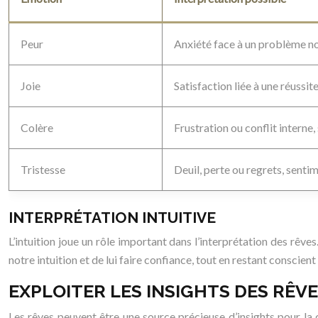
Peur
Anxiété face à un problème non
Joie
Satisfaction liée à une réussit
Colère
Frustration ou conflit interne,
Tristesse
Deuil, perte ou regrets, senti
INTERPRÉTATION INTUITIVE
L’intuition joue un rôle important dans l’interprétation des rêve
notre intuition et de lui faire confiance, tout en restant conscien
EXPLOITER LES INSIGHTS DES RÊV
Les rêves peuvent être une source précieuse d’insights pour la 