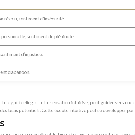
 résolu, sentiment d’insécurité.
e personnelle, sentiment de plénitude.
 sentiment d’injustice.
ment d’abandon.
s. Le « gut feeling », cette sensation intuitive, peut guider vers u
t des biais potentiels. Cette écoute intuitive peut se développer pa
ES
croissance personnelle et le bien-être. En comprenant nos rêves,