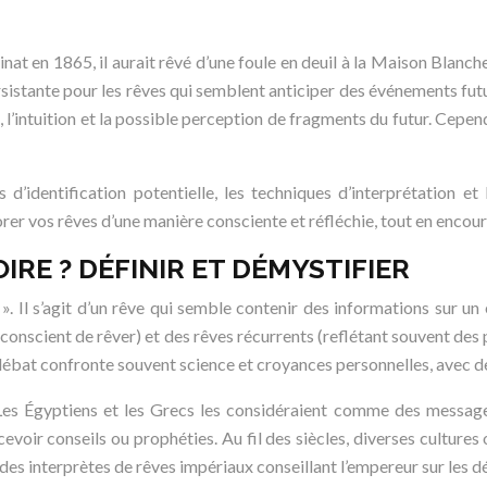
inat en 1865, il aurait rêvé d’une foule en deuil à la Maison Blanch
rsistante pour les rêves qui semblent anticiper des événements futu
 l’intuition et la possible perception de fragments du futur. Cepend
 d’identification potentielle, les techniques d’interprétation e
rer vos rêves d’une manière consciente et réfléchie, tout en encour
RE ? DÉFINIR ET DÉMYSTIFIER
. Il s’agit d’un rêve qui semble contenir des informations sur un 
t conscient de rêver) et des rêves récurrents (reflétant souvent des 
e débat confronte souvent science et croyances personnelles, avec 
é. Les Égyptiens et les Grecs les considéraient comme des messag
cevoir conseils ou prophéties. Au fil des siècles, diverses culture
des interprètes de rêves impériaux conseillant l’empereur sur les dé