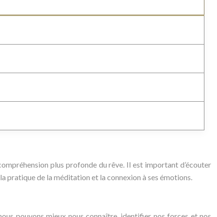
ne compréhension plus profonde du rêve. Il est important d’écouter
r la pratique de la méditation et la connexion à ses émotions.
 nous pouvons mieux nous connaître, identifier nos forces et nos