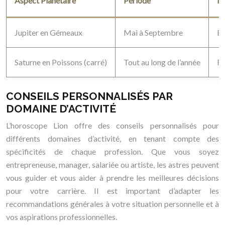
Aspect Planétaire
Période
In
Jupiter en Gémeaux
Mai à Septembre
Ex
Saturne en Poissons (carré)
Tout au long de l’année
Re
CONSEILS PERSONNALISÉS PAR
DOMAINE D’ACTIVITÉ
L’horoscope Lion offre des conseils personnalisés pour
différents domaines d’activité, en tenant compte des
spécificités de chaque profession. Que vous soyez
entrepreneuse, manager, salariée ou artiste, les astres peuvent
vous guider et vous aider à prendre les meilleures décisions
pour votre carrière. Il est important d’adapter les
recommandations générales à votre situation personnelle et à
vos aspirations professionnelles.