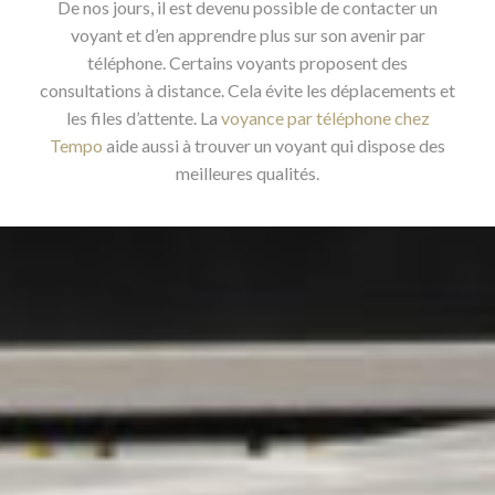
De nos jours, il est devenu possible de contacter un
voyant et d’en apprendre plus sur son avenir par
téléphone. Certains voyants proposent des
consultations à distance. Cela évite les déplacements et
les files d’attente. La
voyance par téléphone chez
Tempo
aide aussi à trouver un voyant qui dispose des
meilleures qualités.