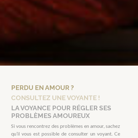
PERDU EN AMOUR ?
CONSULTEZ UNE VOYANTE !
LA VOYANCE POUR RÉGLER SES
PROBLÈMES AMOUREUX
Si vous rencontrez des problèmes en amour, sachez
qu’il vous est possible de consulter un voyant. Ce