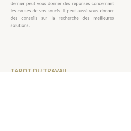
dernier peut vous donner des réponses concernant
les causes de vos soucis. Il peut aussi vous donner
des conseils sur la recherche des meilleures
solutions.
TAROT DU TRAVAIL
VOTRE AVENIR PROFESSIONNEL
La voyance ne concerne pas uniquement la vie en
couple ou la vie en famille, si vous rencontrez des
soucis sur votre vie professionnelle ou si vous
voulez avoir un aperçu de ce que vous attend,
n’hésitez pas à vous fier au Tarot du Travail.