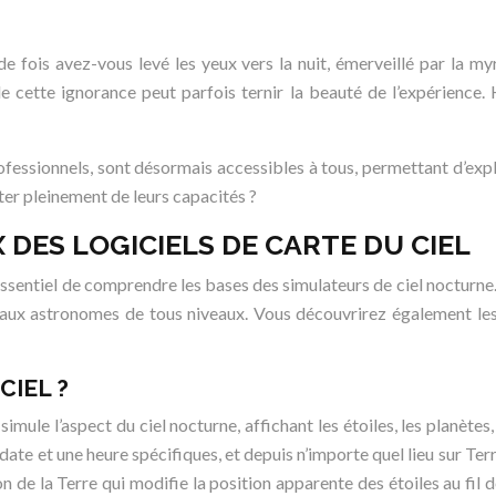
de fois avez-vous levé les yeux vers la nuit, émerveillé par la m
on de cette ignorance peut parfois ternir la beauté de l’expérience
essionnels, sont désormais accessibles à tous, permettant d’expl
ter pleinement de leurs capacités ?
ES LOGICIELS DE CARTE DU CIEL
essentiel de comprendre les bases des simulateurs de ciel nocturne.
t aux astronomes de tous niveaux. Vous découvrirez également les 
CIEL ?
imule l’aspect du ciel nocturne, affichant les étoiles, les planètes, 
 date et une heure spécifiques, et depuis n’importe quel lieu sur Te
de la Terre qui modifie la position apparente des étoiles au fil d