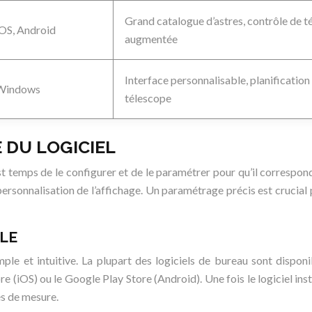
Grand catalogue d’astres, contrôle de t
iOS, Android
augmentée
Interface personnalisable, planification
Windows
télescope
 DU LOGICIEL
 est temps de le configurer et de le paramétrer pour qu’il correspo
 la personnalisation de l’affichage. Un paramétrage précis est cruci
ALE
imple et intuitive. La plupart des logiciels de bureau sont dispon
e (iOS) ou le Google Play Store (Android). Une fois le logiciel i
tés de mesure.