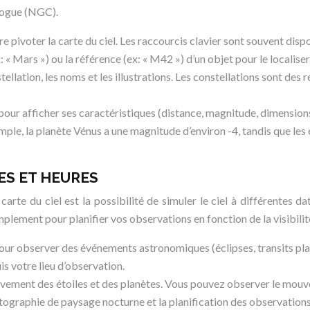
logue (NGC).
 pivoter la carte du ciel. Les raccourcis clavier sont souvent disp
: « Mars ») ou la référence (ex: « M42 ») d’un objet pour le localiser
stellation, les noms et les illustrations. Les constellations sont de
 pour afficher ses caractéristiques (distance, magnitude, dimensions
emple, la planète Vénus a une magnitude d’environ -4, tandis que les 
ES ET HEURES
e carte du ciel est la possibilité de simuler le ciel à différente
ement pour planifier vos observations en fonction de la visibilit
pour observer des événements astronomiques (éclipses, transits plan
is votre lieu d’observation.
ement des étoiles et des planètes. Vous pouvez observer le mouvem
tographie de paysage nocturne et la planification des observations. L