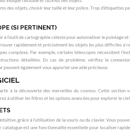
us indique l’altitude et l’azimut des objets.
s des objets, choisir leur taille et leur police. Trop d’étiquettes
E (SI PERTINENT)
à l’outil de cartographie céleste pour automatiser le pointage et s
rouver rapidement et précisément les objets les plus difficiles à 
u complexe. Par exemple, certains télescopes nécessitent l’ins
tructions détaillées. En cas de problème, vérifiez la connexio
ur peuvent également vous apporter une aide précieuse.
ICIEL
artir à la découverte des merveilles du cosmos. Cette section v
drez à utiliser les filtres et les options avancées pour explorer l
ETS
intuitive, grâce à l’utilisation de la souris ou du clavier. Vous p
 catalogue est une fonctionnalité essentielle pour localiser rapi