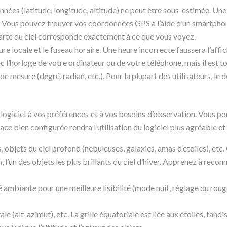
nées (latitude, longitude, altitude) ne peut être sous-estimée. Un
tes. Vous pouvez trouver vos coordonnées GPS à l’aide d’un smartp
carte du ciel corresponde exactement à ce que vous voyez.
e locale et le fuseau horaire. Une heure incorrecte faussera l’afficha
l’horloge de votre ordinateur ou de votre téléphone, mais il est to
de mesure (degré, radian, etc.). Pour la plupart des utilisateurs, le d
logiciel à vos préférences et à vos besoins d’observation. Vous pouv
ce bien configurée rendra l’utilisation du logiciel plus agréable et 
s, objets du ciel profond (nébuleuses, galaxies, amas d’étoiles), e
l’un des objets les plus brillants du ciel d’hiver. Apprenez à reco
 ambiante pour une meilleure lisibilité (mode nuit, réglage du rouge)
le (alt-azimut), etc. La grille équatoriale est liée aux étoiles, tandis