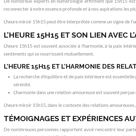
De nombreux experts en numérologie affirment que 15h15 est une 
reconnecter à notre essence profonde et à nos aspirations les pl
L’heure miroir 15h15 peut être interprétée comme un signe de l’uni
L’HEURE 15H15 ET SON LIEN AVEC 
L’heure 15h15 est souvent associée à l’harmonie, à la paix intérieu
sentiments qui se nourrissent mutuellement.
L’HEURE 15H15 ET L’HARMONIE DES RELA
La recherche d’équilibre et de paix intérieure est essentielle
sérénité.
L’harmonie dans une relation amoureuse est souvent perçue 
L’heure miroir 15h15, dans le contexte des relations amoureuses,
TÉMOIGNAGES ET EXPÉRIENCES AU
De nombreuses personnes rapportent avoir rencontré leur parten