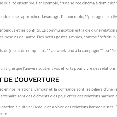
e qualité ensemble. Par exemple, **une soirée cinéma à domicile**
re et se rapprocher davantage. Par exemple, **partager ses rêves e
endus et les conflits. La communication est la clé d’une relation s
des besoins de l’autre. Des petits gestes simples, comme **offrir u
 de joie et de complicité. **Un week-end à la campagne** ou **un 
un signe que l’univers soutient vos efforts pour vivre des relatio
T DE L’OUVERTURE
t en nos relations. L’amour et la confiance sont les piliers d’une re
 partenaire sont des éléments clés pour créer des relations harmoni
nvitation à cultiver l’amour et à vivre des relations harmonieuses.
ante.