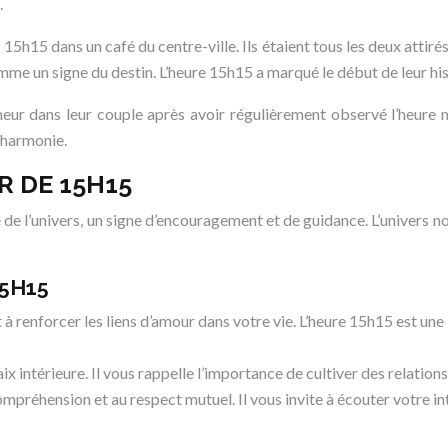
.
h15 dans un café du centre-ville. Ils étaient tous les deux attirés 
mme un signe du destin. L’heure 15h15 a marqué le début de leur hi
eur dans leur couple après avoir régulièrement observé l’heure 
’harmonie.
 DE 15H15
e l’univers, un signe d’encouragement et de guidance. L’univers no
15H15
t à renforcer les liens d’amour dans votre vie. L’heure 15h15 est u
ix intérieure. Il vous rappelle l’importance de cultiver des relations
compréhension et au respect mutuel. Il vous invite à écouter votre