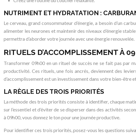
Créez une routine du coucher relaxante.
NUTRIMENT ET HYDRATATION : CARBURA
Le cerveau, grand consommateur d’énergie, a besoin d’un carbur
alimenter les neurones et maintenir des niveaux d’énergie stabl
permettra d’aborder votre journée avec une énergie renouvelée.
RITUELS D’ACCOMPLISSEMENT À 0
Transformer 09h00 en un rituel de succès ne se fait pas par mag
productivité. Ces rituels, une fois ancrés, deviennent des levie
d’accomplissement est un investissement dans votre bien-être et
LA RÈGLE DES TROIS PRIORITÉS
La méthode des trois priorités consiste à identifier, chaque mati
sur l’essentiel et d’éviter de se disperser dans des activités se
à 09h00, vous donnez le ton pour une journée productive.
Pour identifier ces trois priorités, posez-vous les questions suiv