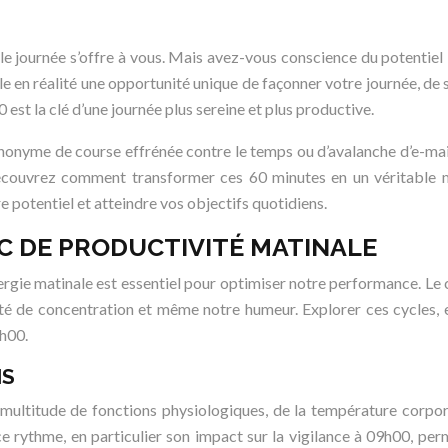
velle journée s’offre à vous. Mais avez-vous conscience du potenti
en réalité une opportunité unique de façonner votre journée, de st
t la clé d’une journée plus sereine et plus productive.
ynonyme de course effrénée contre le temps ou d’avalanche d’e-mails
écouvrez comment transformer ces 60 minutes en un véritable mo
 potentiel et atteindre vos objectifs quotidiens.
PIC DE PRODUCTIVITÉ MATINALE
ie matinale est essentiel pour optimiser notre performance. Le c
ité de concentration et même notre humeur. Explorer ces cycles, en
9h00.
NS
 multitude de fonctions physiologiques, de la température corporel
 rythme, en particulier son impact sur la vigilance à 09h00, perm