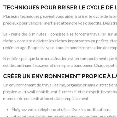
TECHNIQUES POUR BRISER LE CYCLE DE 
Plusieurs techniques peuvent vous aider à briser le cycle de la pro
précieux pour vaincre l’inertie et atteindre vos objectifs. Des st
La « règle des 5 minutes » consiste à se forcer à travailler sur
tâche » consiste à diviser les tâches importantes en petites étape
redémarrage. Rappelez-vous, tout le monde procrastine de temps 
N’oubliez pas que la procrastination est un comportement que l’
est de continuer à essayer et de ne pas abandonner. Chaque petit
CRÉER UN ENVIRONNEMENT PROPICE À 
Un environnement de travail calme, organisé et sans distractions 
propice au travail contribuent à créer un état d’esprit favorab
moment de concentration et d’accomplissement.
Éloignez votre téléphone et désactivez les notifications.
Informez vos collègues ou votre famille que vous ne souhait