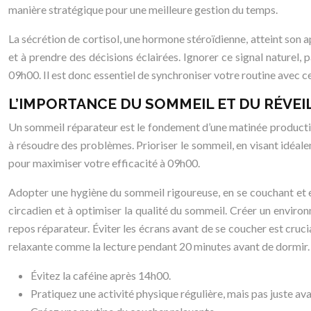
manière stratégique pour une meilleure gestion du temps.
La sécrétion de cortisol, une hormone stéroïdienne, atteint son ap
et à prendre des décisions éclairées. Ignorer ce signal naturel
09h00. Il est donc essentiel de synchroniser votre routine avec ce 
L’IMPORTANCE DU SOMMEIL ET DU RÉVEI
Un sommeil réparateur est le fondement d’une matinée productive
à résoudre des problèmes. Prioriser le sommeil, en visant idéal
pour maximiser votre efficacité à 09h00.
Adopter une hygiène du sommeil rigoureuse, en se couchant et e
circadien et à optimiser la qualité du sommeil. Créer un enviro
repos réparateur. Éviter les écrans avant de se coucher est cruc
relaxante comme la lecture pendant 20 minutes avant de dormir.
Évitez la caféine après 14h00.
Pratiquez une activité physique régulière, mais pas juste av