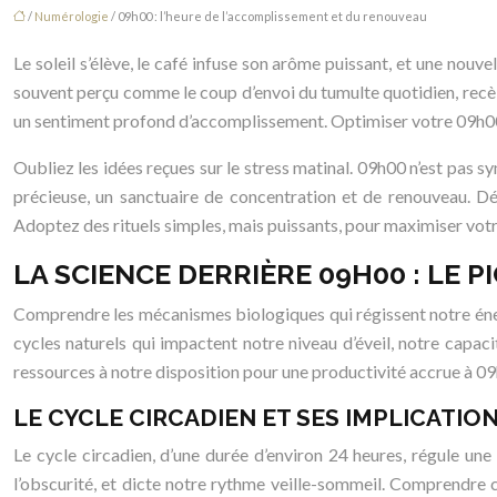
/
Numérologie
/ 09h00 : l’heure de l’accomplissement et du renouveau
Le soleil s’élève, le café infuse son arôme puissant, et une nou
souvent perçu comme le coup d’envoi du tumulte quotidien, recèle 
un sentiment profond d’accomplissement. Optimiser votre 09h00 es
Oubliez les idées reçues sur le stress matinal. 09h00 n’est pas s
précieuse, un sanctuaire de concentration et de renouveau. D
Adoptez des rituels simples, mais puissants, pour maximiser votre
LA SCIENCE DERRIÈRE 09H00 : LE 
Comprendre les mécanismes biologiques qui régissent notre énerg
cycles naturels qui impactent notre niveau d’éveil, notre capac
ressources à notre disposition pour une productivité accrue à 0
LE CYCLE CIRCADIEN ET SES IMPLICATIO
Le cycle circadien, d’une durée d’environ 24 heures, régule une
l’obscurité, et dicte notre rythme veille-sommeil. Comprendre ce