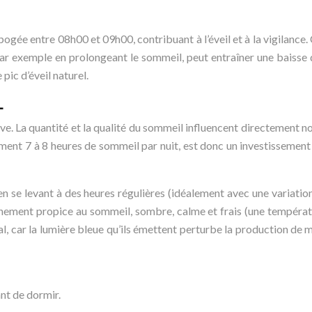
ogée entre 08h00 et 09h00, contribuant à l’éveil et à la vigilance. 
, par exemple en prolongeant le sommeil, peut entraîner une baisse
pic d’éveil naturel.
L
. La quantité et la qualité du sommeil influencent directement n
ement 7 à 8 heures de sommeil par nuit, est donc un investissemen
n se levant à des heures régulières (idéalement avec une variatio
nnement propice au sommeil, sombre, calme et frais (une températ
ial, car la lumière bleue qu’ils émettent perturbe la production de
ant de dormir.