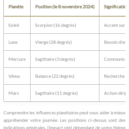
Planète
Position (le 8 novembre 2024)
Signification
Soleil
Scorpion (16 degrés)
Accent sur l
Lune
Vierge (28 degrés)
Besoin d’ordr
Mercure
Sagittaire (3 degrés)
Communicatio
Vénus
Balance (22 degrés)
Recherche d’
Mars
Sagittaire (11 degrés)
Action dirigé
Comprendre les influences planétaires peut vous aider à mieux
appréhender votre journée. Les positions ci-dessus sont des
indications générales, l’impact réel dépendant de votre thème