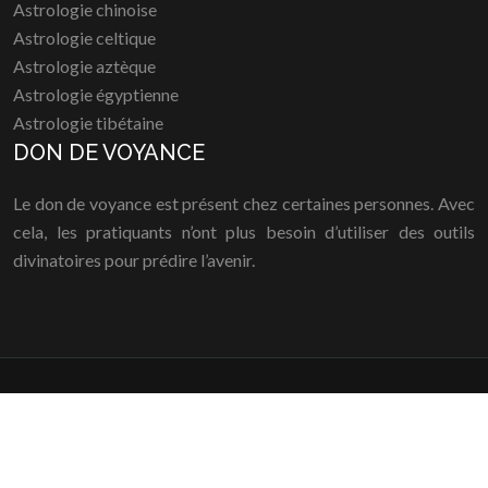
Astrologie chinoise
Astrologie celtique
Astrologie aztèque
Astrologie égyptienne
Astrologie tibétaine
DON DE VOYANCE
Le don de voyance est présent chez certaines personnes. Avec
cela, les pratiquants n’ont plus besoin d’utiliser des outils
divinatoires pour prédire l’avenir.
Ces différentes façons de ressentir le passé, le
présent et le futur.